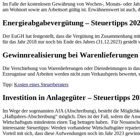
Im Falle der kostenlosen Gewährung von Wochen-, Monats- oder Jahresk
am Wohnort sowie am Arbeitsort gültig ist. Erwähnenswert ist auch, 
Energieabgabevergütung – Steuertipps 20
Der EuGH hat festgestellt, dass die Vergütung im Zusammenhang mit En
für das Jahr 2018 nur noch bis Ende des Jahres (31.12.2023) gestellt
Gewinnrealisierung bei Warenlieferungen 
Die Verschiebung von Warenlieferungen oder Dienstleistungen in das n
Erzeugnisse und Arbeiten werden nicht zum Verkaufspreis bewertet,
Tipp:
Kosten eines Steuerberaters
Investition in Anlagegüter – Steuertipps 2
Im Wege der sogenannten AfA (Abschreibung), besteht die Möglichkei
„Halbjahres-Abschreibung“ möglich. Dies ist der Fall, sofern die Ans
Wirtschaftsguts mindestens einen Tag betragen haben. Für Neuanschaff
interessante Steuertipps: Werden vorhandene Wirtschaftsgüter repari
Vorteil mit sich, dass diese Aufwendungen noch im Jahr 2023 gewi