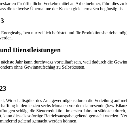
arten für öffentliche Verkehrsmittel an Arbeitnehmer, führt dies zu k
dass die teilweise Übernahme der Kosten gleichermaßen begünstigt ist.
23
ergieabgaben nur zeitlich befristet und für Produktionsbetriebe möglic
 werden.
und Dienstleistungen
ächste Jahr kann durchwegs vorteilhaft sein, weil dadurch die Gewinnrea
 sondern ohne Gewinnaufschlag zu Selbstkosten.
023
t, Wirtschaftsgüter des Anlagevermögens durch die Verteilung auf me
chaffung in den letzten sechs Monaten vor dem Jahresende (bzw Bilanzs
ungen schlägt die Steuerreduktion im ersten Jahr am stärksten durch, 
ert, kann dies als sofortige Betriebsausgabe geltend gemacht werden.
nnmindernd geltend gemacht werden können.