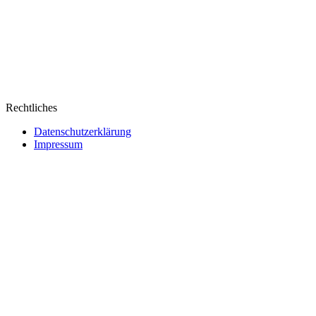
Rechtliches
Datenschutzerklärung
Impressum
Webseite erstellt von Ipsom GmbH
&
Web&Films