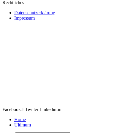
Rechtliches
Datenschutzerklärung
Impressum
Webseite erstellt von Ipsom GmbH
&
Web&Films
Facebook-f
Twitter
Linkedin-in
Home
Ultimum