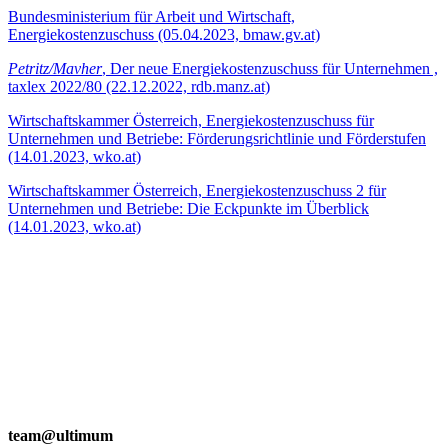
Bundesministerium für Arbeit und Wirtschaft,
Energiekostenzuschuss (05.04.2023, bmaw.gv.at)
Petritz/Mavher
, Der neue Energiekostenzuschuss für Unternehmen ,
taxlex 2022/80 (22.12.2022, rdb.manz.at)
Wirtschaftskammer Österreich, Energiekostenzuschuss für
Unternehmen und Betriebe: Förderungsrichtlinie und Förderstufen
(14.01.2023, wko.at)
Wirtschaftskammer Österreich, Energiekostenzuschuss 2 für
Unternehmen und Betriebe: Die Eckpunkte im Überblick
(14.01.2023, wko.at)
team@ultimum