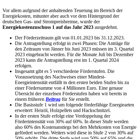
Vor allem aufgrund der anhaltenden Teuerung im Bereich der
Energiekosten, mitunter aber auch vor dem Hintergrund der
deutschen Gas- und Strompreisbremse, wurde der
Energiekostenzuschuss 1 auf das Jahr 2023
ausgedehnt.
Der Förderzeitraum gilt von 01.01.2023 bis 31.12.2023.
Die Antragstellung erfolgt in zwei Phasen: Die Anträge für
den Zeitraum von Jänner bis Juni 2023 müssen im 3. Quartal
2023 eingebracht werden. Für die Monate Juli bis Dezember
2023 kann die Antragstellung erst im 1. Quartal 2024
erfolgen.
Insgesamt gibt es 5 verschiedene Förderstufen. Die
Voraussetzung des Nachweises einer Mindest-
Energieintensität entfällt in den ersten beiden Stufen bis zu
einer Fördersumme von 4 Millionen Euro. Eine genaue
Übersicht der einzelnen Förderstufen haben wir bereits in
einem früheren
Beitrag
für Sie erstellt.
Die Basisstufe 1 wird um folgende förderfähige Energiearten
erweitert: Heizöl, Holzpellets und Hackschnitzel.
In der ersten Stufe erfolgt eine Verdoppelung der
Förderintensität von 30% auf 60%. In dieser Stufe werden
also 60% des Kostenanstiegs bei den Mehrkosten von Energie
gefördert werden. Weiters wird diese in Stufe 2 von 30% auf
50% erhöht. Die dritte Stufe wird von 50% auf 65% und die