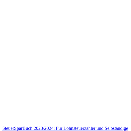
SteuerSparBuch 2023/2024: Für Lohnsteuerzahler und Selbständige