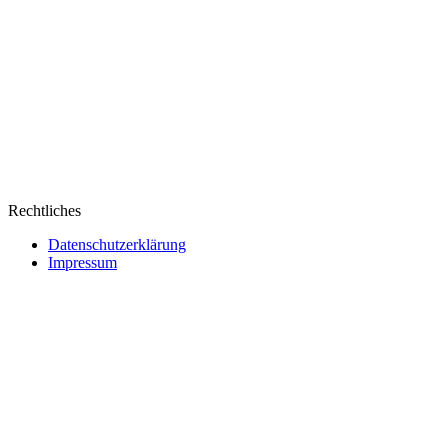
Rechtliches
Datenschutzerklärung
Impressum
Webseite erstellt von Ipsom GmbH
&
Web&Films