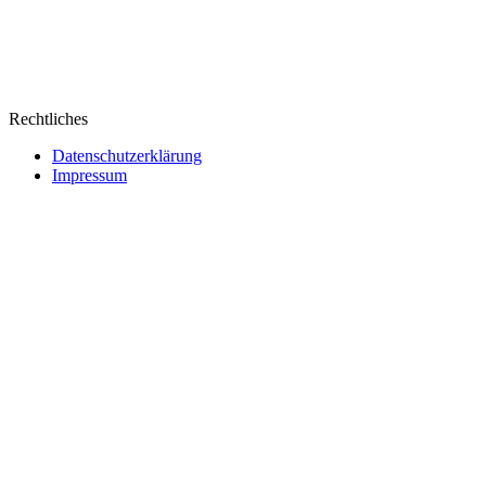
Rechtliches
Datenschutzerklärung
Impressum
Webseite erstellt von Ipsom GmbH
&
Web&Films