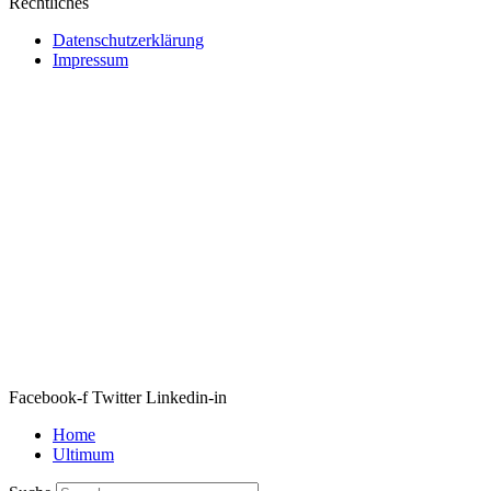
Rechtliches
Datenschutzerklärung
Impressum
Webseite erstellt von Ipsom GmbH
&
Web&Films
Facebook-f
Twitter
Linkedin-in
Home
Ultimum