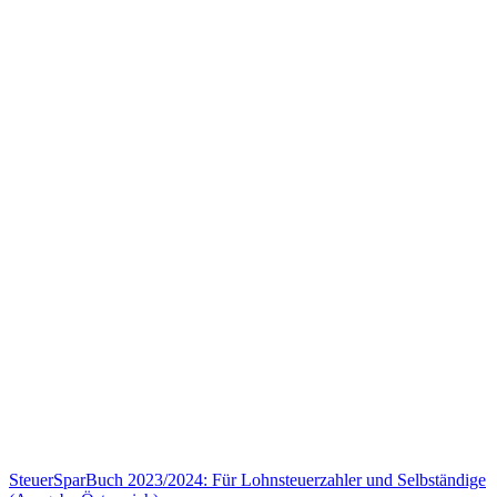
SteuerSparBuch 2023/2024: Für Lohnsteuerzahler und Selbständige