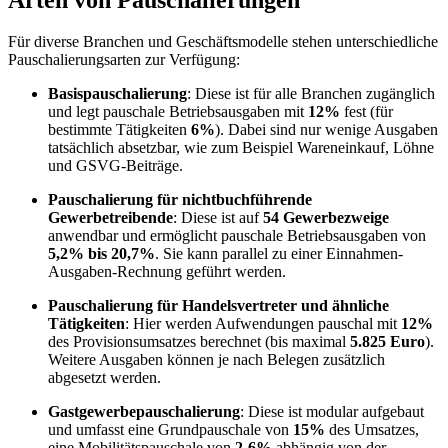
Für diverse Branchen und Geschäftsmodelle stehen unterschiedliche
Pauschalierungsarten zur Verfügung:
Basispauschalierung
: Diese ist für alle Branchen zugänglich
und legt pauschale Betriebsausgaben mit
12%
fest (für
bestimmte Tätigkeiten
6%
). Dabei sind nur wenige Ausgaben
tatsächlich absetzbar, wie zum Beispiel Wareneinkauf, Löhne
und GSVG-Beiträge.
Pauschalierung für nichtbuchführende
Gewerbetreibende
: Diese ist auf
54 Gewerbezweige
anwendbar und ermöglicht pauschale Betriebsausgaben von
5,2% bis 20,7%
. Sie kann parallel zu einer Einnahmen-
Ausgaben-Rechnung geführt werden.
Pauschalierung für Handelsvertreter und ähnliche
Tätigkeiten
: Hier werden Aufwendungen pauschal mit
12%
des Provisionsumsatzes berechnet (bis maximal
5.825 Euro
).
Weitere Ausgaben können je nach Belegen zusätzlich
abgesetzt werden.
Gastgewerbepauschalierung
: Diese ist modular aufgebaut
und umfasst eine Grundpauschale von
15%
des Umsatzes,
eine Mobilitätspauschale von
2-6%
abhängig von der