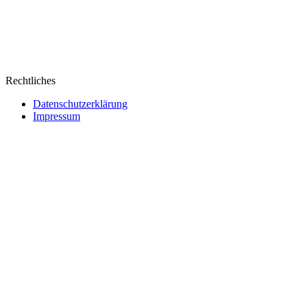
Rechtliches
Datenschutzerklärung
Impressum
Webseite erstellt von Ipsom GmbH
&
Web&Films