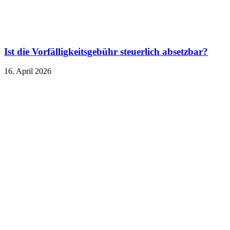
Ist die Vorfälligkeitsgebühr steuerlich absetzbar?
16. April 2026