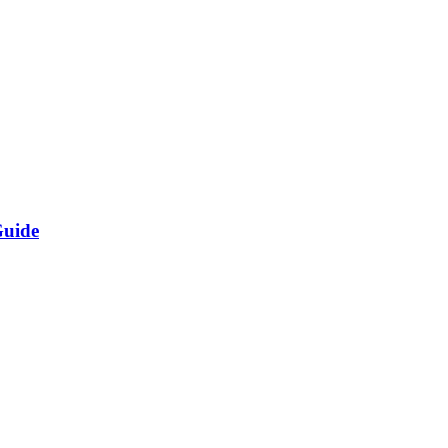
Guide